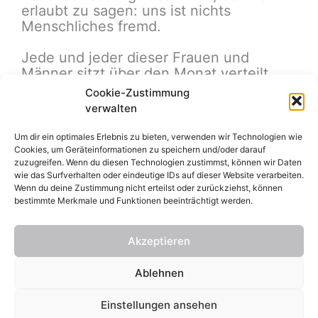
erlaubt zu sagen: uns ist nichts
Menschliches fremd.
Jede und jeder dieser Frauen und
Männer sitzt über den Monat verteilt
etwa 15 Stunden am Telefon.
Cookie-Zustimmung
verwalten
Hinzu kommt ein monatliches Treffen
zur Reflexion der Arbeit. Drei
Um dir ein optimales Erlebnis zu bieten, verwenden wir Technologien wie
nebenberufliche Supervisoren begleiten
Cookies, um Geräteinformationen zu speichern und/oder darauf
zuzugreifen. Wenn du diesen Technologien zustimmst, können wir Daten
diese reflektierende Arbeit mit ihrer
wie das Surfverhalten oder eindeutige IDs auf dieser Website verarbeiten.
Fachkompetenz.
Wenn du deine Zustimmung nicht erteilst oder zurückziehst, können
bestimmte Merkmale und Funktionen beeinträchtigt werden.
Akzeptieren
© 2022 Ev. Telefonseelsorge Oberberg
Ablehnen
datenschutzerklärung
Einstellungen ansehen
impressum